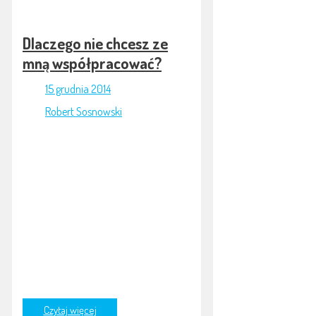
Dlaczego nie chcesz ze
mną współpracować?
15 grudnia 2014
Robert Sosnowski
Do dziś mogli­ście zada­wać sobie to
pyta­nie w momen­cie, kiedy klienci
odrzu­cali Wasze oferty. Zgła­sza­li­
ście się do zle­ce­nia, cier­pliwe cze­ka­
li­ście, aż tu nagle Wasza oferta
została odrzu­cona bez poda­nia
powodu.
Czytaj więcej